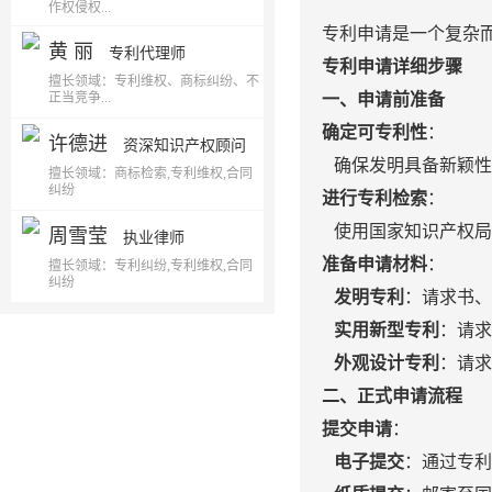
作权侵权...
专利申请是一个复杂
黄 丽
专利代理师
专利申请详细步骤
擅长领域：专利维权、商标纠纷、不
正当竞争...
一、申请前准备
确定可专利性
：
许德进
资深知识产权顾问
确保发明具备新颖性
擅长领域：商标检索,专利维权,合同
纠纷
进行专利检索
：
使用国家知识产权局
周雪莹
执业律师
准备申请材料
：
擅长领域：专利纠纷,专利维权,合同
纠纷
发明专利
：请求书、
实用新型专利
：请求
外观设计专利
：请求
二、正式申请流程
提交申请
：
电子提交
：通过专利