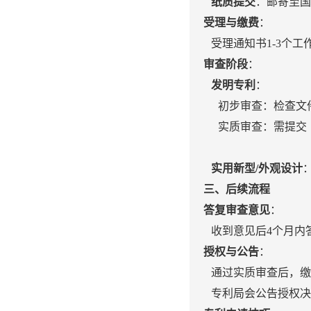
纸质提交
：邮寄至国
受理与缴费
：
受理通知书1-3个
审查阶段
：
发明专利
：
初步审查：检查文件
实质审查：需提交《
实用新型/外观设计
三、后续流程
答复审查意见
：
收到意见后4个月内
授权与公告
：
通过实质审查后，缴
专利局会公告授权决