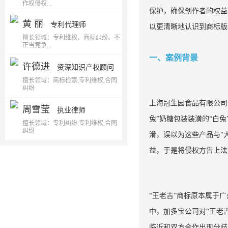
作权侵权...
保护，确保创作者的权益
黄 丽
专利代理师
以更清晰地认识到商标版
擅长领域：专利维权、商标纠纷、不
正当竞争...
一、案例背景
许德进
资深知识产权顾问
擅长领域：商标检索,专利维权,合同
纠纷
上海冠生园食品有限公司
周雪莹
执业律师
兔”奶糖包装装潢的“白
擅长领域：专利纠纷,专利维权,合同
纠纷
淆，误以为这些产品与“
益，于是将侵权方告上法
“王老吉”商标原本属于
中，加多宝公司对“王老
临近和双方合作出现分歧