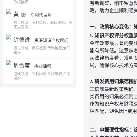
作权侵权...
有新调整，稍不留意
略，助力企业顺利通
黄 丽
专利代理师
擅长领域：专利维权、商标纠纷、不
一、政策核心变化：
正当竞争...
1. 知识产权评分权重
许德进
资深知识产权顾问
今年政策最显著的变
擅长领域：商标检索,专利维权,合同
能有所降低。这意味
纠纷
从法律角度看，发明
周雪莹
局，确保核心技术方
执业律师
擅长领域：专利纠纷,专利维权,合同
纠纷
2. 研发费用归集范
工信部最新政策明确
类费用的归集必须附
作为知识产权与财税
相匹配，避免因 “费
二、申报硬性指标：这