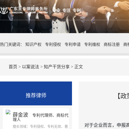
热门关键词：
知识产权
专利侵权
专利申请
专利维权
商标注册
商
首页
>
以案说法
>
知产干货分享
> 正文
【政
推荐律师
薛金波
专利代理师、商标代
理人
对于企业而言，申报
擅长领域：专利侵权、专利无效、著