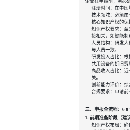
企业在申报前，务必
注册时间
：在中国
技术领域
：必须属
核心知识产权的保
知识产权要求
：至
接相关，如智能制造
人员结构
：研发人
与人员一致。
研发投入占比
：根
共用设备的折旧费
高品收入占比
：近
关。
创新能力评价
：综
合规要求
：申请前
三、申报全流程：6-
1. 前期准备阶段（建议
知识产权布局
：确