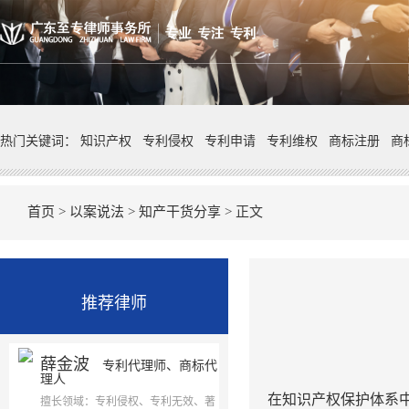
热门关键词：
知识产权
专利侵权
专利申请
专利维权
商标注册
商
首页
>
以案说法
>
知产干货分享
> 正文
推荐律师
薛金波
专利代理师、商标代
理人
在知识产权保护体系
擅长领域：专利侵权、专利无效、著