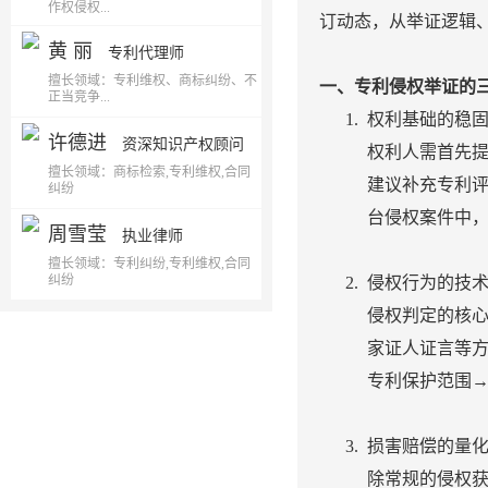
作权侵权...
订动态，从举证逻辑
黄 丽
专利代理师
擅长领域：专利维权、商标纠纷、不
一、专利侵权举证的
正当竞争...
权利基础的稳
许德进
资深知识产权顾问
权利人需首先
擅长领域：商标检索,专利维权,合同
建议补充专利评
纠纷
台侵权案件中
周雪莹
执业律师
擅长领域：专利纠纷,专利维权,合同
纠纷
侵权行为的技
侵权判定的核心
家证人证言等方
专利保护范围
损害赔偿的量
除常规的侵权获