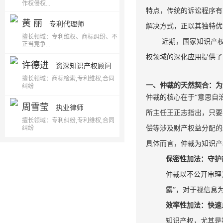
作权侵权...
特点，传统的诉讼程序有
黄 丽
专利代理师
解决方式，正以其独特优
擅长领域：专利维权、商标纠纷、不
近期，国家知识产
正当竞争...
权领域的深化应用提供了
许德进
资深知识产权顾问
擅长领域：商标检索,专利维权,合同
一、仲裁的天然契合：为
纠纷
仲裁的核心在于“意思自
周雪莹
执业律师
所主任王正志指出，只要
擅长领域：专利纠纷,专利维权,合同
纠纷
偿等涉及财产权益分配的
具体而言，仲裁为知识产
保密性加法：守护
仲裁以不公开审理
露”，对于视信息
效率性加法：快速
知识产权，尤其是