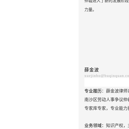
仲裁进入了新的发展阶段
力量。
薛金波
xuejinbo@buqinquan.c
专业履历
：
薛金波律师
南沙区劳动人事争议仲
专家库专家，专业能力
业务领域
：
知识产权，