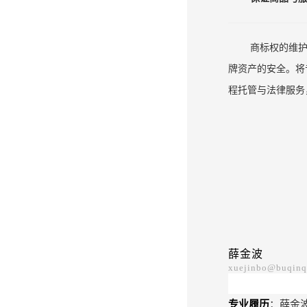
商标权的维
牌资产的安全。将
程托管与法律服务
薛金波
xuejinbo@buqinq
专业履历
：
薛金