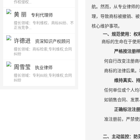
作权侵权...
航。然而，从专业律师的
黄 丽
专利代理师
理，导致商标被撤销、被
擅长领域：专利维权、商标纠纷、不
核心维护事项。
正当竞争...
一、规范使用：权
许德进
资深知识产权顾问
商标的生命在于使
擅长领域：商标检索,专利维权,合同
严格按注册
纠纷
何自行改变注册商
周雪莹
执业律师
商标的法律后果。
擅长领域：专利纠纷,专利维权,合同
纠纷
维持真实、
任何单位或个人均
如销售合同、发票
正确标注注
准注册前，严禁使
二、主动监控：防