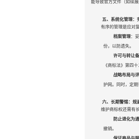
能导致官方文件（如续展
五、系统化管理：
有序的管理是应对
档案管理
：
份，以防遗失。
许可与转让
《商标法》第四十
战略布局与
护网。同时，定期
六、长期警惕：规
维护商标权还需有
防止退化为
撤销。
保证商品与